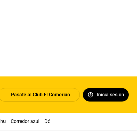
Pásate al Club El Comercio
Inicia sesión
chu
Corredor azul
Dólar
Congreso
Nasca
Acuña
Toled