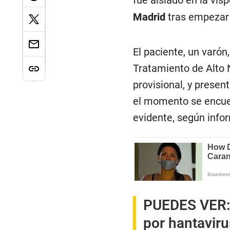
fue aislado en la vís
Madrid
tras empezar
El paciente, un varó
Tratamiento de Alto N
provisional, y presen
el momento se encue
evidente, según info
PUEDES VER
por hantaviru