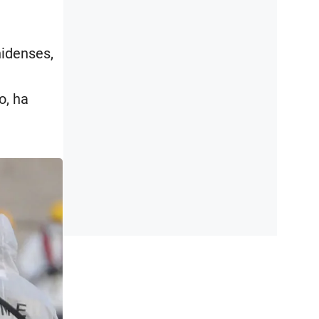
nidenses,
e
o, ha