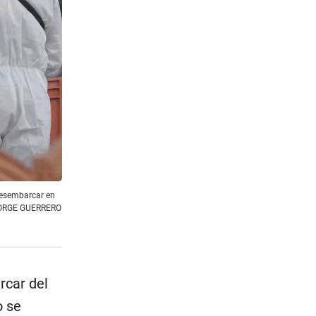
 desembarcar en
: JORGE GUERRERO
rcar del
o se