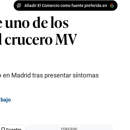
Añadir El Comercio como fuente preferida en
 uno de los
l crucero MV
o en Madrid tras presentar síntomas
 bajo
Guardar