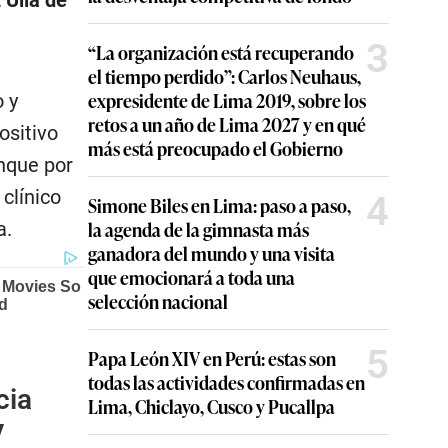
 Ulla de
3
“La organización está recuperando
el tiempo perdido”: Carlos Neuhaus,
expresidente de Lima 2019, sobre los
 y
retos a un año de Lima 2027 y en qué
ositivo
más está preocupado el Gobierno
unque por
clínico
4
Simone Biles en Lima: paso a paso,
la agenda de la gimnasta más
a.
ganadora del mundo y una visita
que emocionará a toda una
selección nacional
5
Papa León XIV en Perú: estas son
todas las actividades confirmadas en
cia
Lima, Chiclayo, Cusco y Pucallpa
V