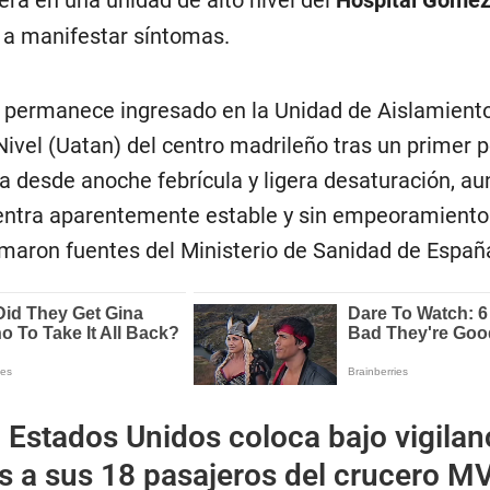
pera en una unidad de alto nivel del
Hospital Gómez
 a manifestar síntomas.
n, permanece ingresado en la Unidad de Aislamiento
ivel (Uatan) del centro madrileño tras un primer p
ta desde anoche febrícula y ligera desaturación, a
ntra aparentemente estable y sin empeoramiento 
rmaron fuentes del Ministerio de Sanidad de Españ
:
Estados Unidos coloca bajo vigilan
s a sus 18 pasajeros del crucero M