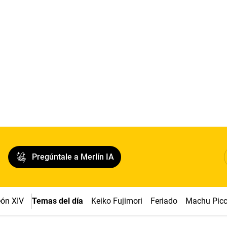
Pregúntale a Merlín IA
ón XIV
Temas del día
Keiko Fujimori
Feriado
Machu Pic