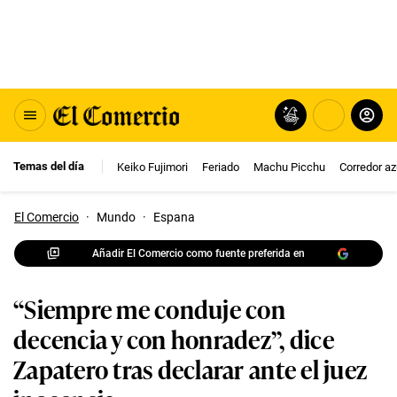
Temas del día
Keiko Fujimori
Feriado
Machu Picchu
Corredor az
El Comercio
·
Mundo
·
Espana
Añadir El Comercio como fuente preferida en
“Siempre me conduje con
decencia y con honradez”, dice
Zapatero tras declarar ante el juez