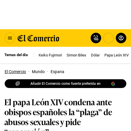
Temas del día
Keiko Fujimori
Simon Biles
Dólar
Papa León XIV
El Comercio
·
Mundo
·
Espana
Añadir El Comercio como fuente preferida en
El papa León XIV condena ante
obispos españoles la “plaga” de
abusos sexuales y pide