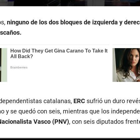
os,
ninguno de los dos bloques de izquierda y dere
escaños.
ndependentistas catalanas,
ERC
sufrió un duro revé
o y se quedó con seis, mientras que los independ
Nacionalista Vasco (PNV)
, con seis diputados frent