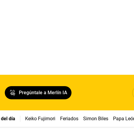
Pregúntale a Merlín IA
del día
Keiko Fujimori
Feriados
Simon Biles
Papa Leó