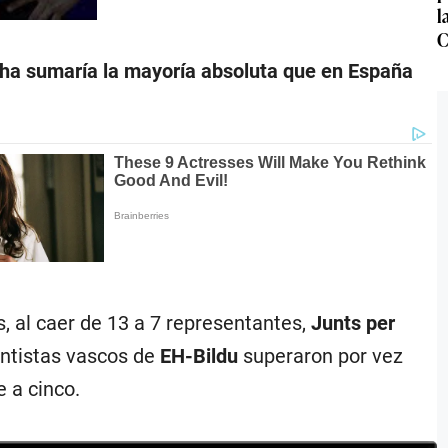
l
C
cha sumaría la mayoría absoluta que en España
s, al caer de 13 a 7 representantes,
Junts per
entistas vascos de
EH-Bildu
superaron por vez
e a cinco.