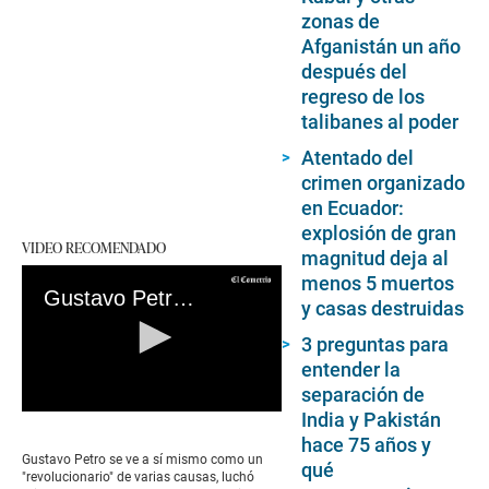
zonas de
Afganistán un año
después del
regreso de los
talibanes al poder
Atentado del
crimen organizado
en Ecuador:
explosión de gran
VIDEO RECOMENDADO
magnitud deja al
menos 5 muertos
Gustavo Petro: El rebelde moderado que llevó a la izquierda al poder en Colombia
y casas destruidas
3 preguntas para
entender la
separación de
India y Pakistán
0
seconds
hace 75 años y
of
Gustavo Petro se ve a sí mismo como un
qué
0
"revolucionario" de varias causas, luchó
seconds