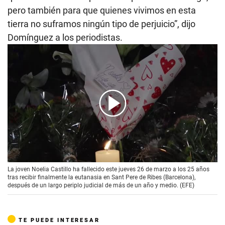
pero también para que quienes vivimos en esta
tierra no suframos ningún tipo de perjuicio”, dijo
Domínguez a los periodistas.
00:00
/
02:04
La joven Noelia Castillo ha fallecido este jueves 26 de marzo a los 25 años
tras recibir finalmente la eutanasia en Sant Pere de Ribes (Barcelona),
después de un largo periplo judicial de más de un año y medio. (EFE)
TE PUEDE INTERESAR