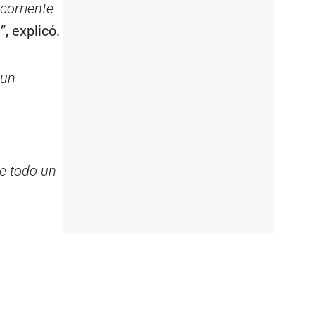
 corriente
o
”, explicó.
 un
te todo un