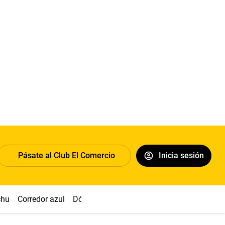
Pásate al Club El Comercio
Inicia sesión
chu
Corredor azul
Dólar
Congreso
Nasca
Acuña
Toled