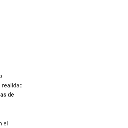
o
a realidad
ras de
n el