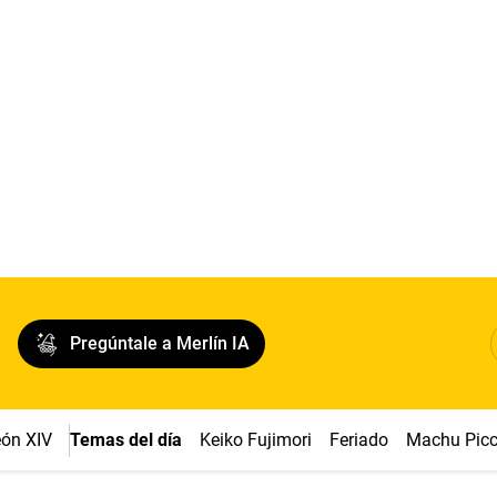
Pregúntale a Merlín IA
ón XIV
Temas del día
Keiko Fujimori
Feriado
Machu Pic