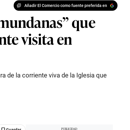
Añadir El Comercio como fuente preferida en
s mundanas” que
te visita en
a de la corriente viva de la Iglesia que
Guardar