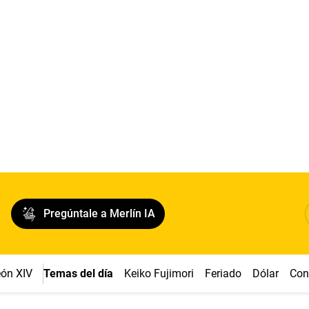
Pregúntale a Merlín IA
ón XIV
Temas del día
Keiko Fujimori
Feriado
Dólar
Con