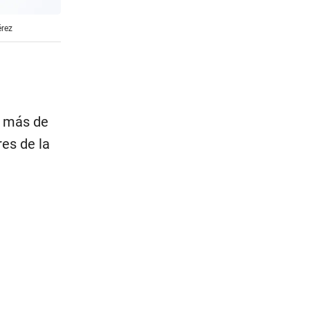
érez
e más de
res de la