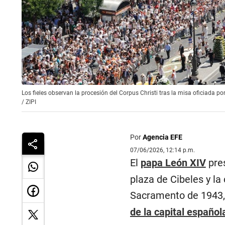
Los fieles observan la procesión del Corpus Christi tras la misa oficiada p
/
ZIPI
Por
Agencia EFE
07/06/2026, 12:14 p.m.
El
papa León XIV
pres
plaza de Cibeles y la
Sacramento de 1943,
de la capital español