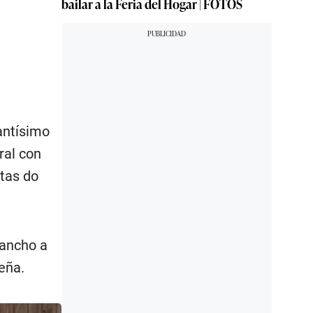
bailar a la Feria del Hogar | FOTOS
antísimo
ral con
stas do
 ancho a
eña.