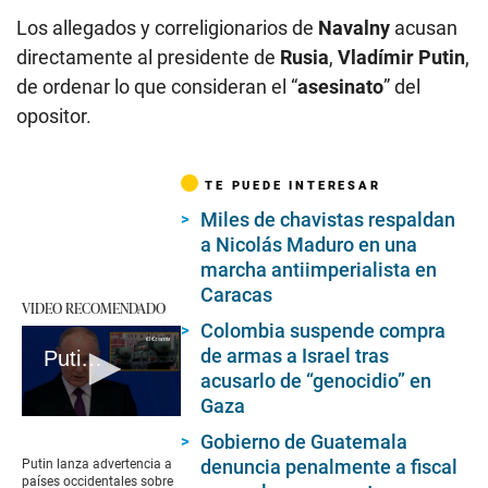
Los allegados y correligionarios de
Navalny
acusan
directamente al presidente de
Rusia
,
Vladímir Putin
,
de ordenar lo que consideran el “
asesinato
” del
opositor.
TE PUEDE INTERESAR
Miles de chavistas respaldan
a Nicolás Maduro en una
marcha antiimperialista en
Caracas
VIDEO RECOMENDADO
Colombia suspende compra
de armas a Israel tras
Putin lanza advertencia a países occidentales sobre el riesgo “real” de una guerra nuclear
acusarlo de “genocidio” en
Gaza
0
Gobierno de Guatemala
seconds
of
denuncia penalmente a fiscal
Putin lanza advertencia a
1
países occidentales sobre