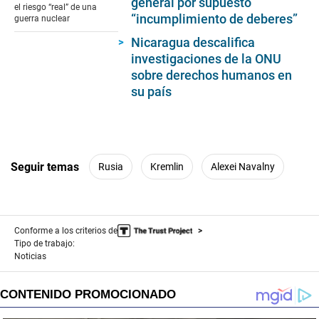
general por supuesto
minute,
el riesgo “real” de una
36
“incumplimiento de deberes”
guerra nuclear
seconds
Nicaragua descalifica
investigaciones de la ONU
sobre derechos humanos en
su país
Seguir temas
Rusia
Kremlin
Alexei Navalny
Conforme a los criterios de
Tipo de trabajo:
Noticias