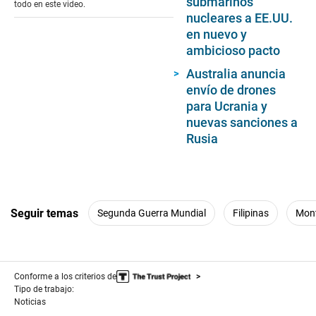
seconds
submarinos
todo en este video.
nucleares a EE.UU.
en nuevo y
ambicioso pacto
Australia anuncia
envío de drones
para Ucrania y
nuevas sanciones a
Rusia
Seguir temas
Segunda Guerra Mundial
Filipinas
Mon
Conforme a los criterios de
Tipo de trabajo:
Noticias