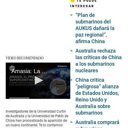
TE PUEDE
INTERESAR
“Plan de
submarinos del
AUKUS dañará la
paz regional”,
afirma China
Australia rechaza
las críticas de China
VIDEO RECOMENDADO
a los submarinos
nucleares
Amasia: La Tierra formará un nuevo supercontinente
China critica
“peligrosa” alianza
de Estados Unidos,
Reino Unido y
0
seconds
Australia sobre
of
Investigadores de la Universidad Curtin
submarinos
2
de Australia y la Universidad de Pekín de
minutes,
China han pronosticado la aparición de
Australia comprará
31
un nuevo continente. Te lo contamos