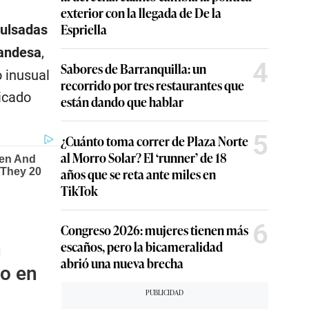
exterior con la llegada de De la
Espriella
pulsadas
landesa
,
4
Sabores de Barranquilla: un
o inusual
recorrido por tres restaurantes que
icado
están dando que hablar
5
¿Cuánto toma correr de Plaza Norte
al Morro Solar? El ‘runner’ de 18
años que se reta ante miles en
TikTok
6
Congreso 2026: mujeres tienen más
escaños, pero la bicameralidad
n
abrió una nueva brecha
to en