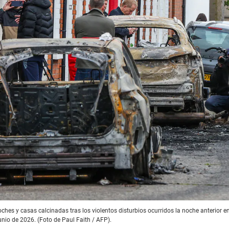
hes y casas calcinadas tras los violentos disturbios ocurridos la noche anterior en
 junio de 2026. (Foto de Paul Faith / AFP).