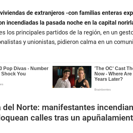
viviendas de extranjeros -con familias enteras ex
on incendiadas la pasada noche en la capital norir
s los principales partidos de la región, en un gest
onalistas y unionistas, pidieron calma en un comun
a del Norte: manifestantes incendia
loquean calles tras un apuñalamien