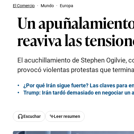
El Comercio
·
Mundo
·
Europa
Un apuñalamiento 
reaviva las tension
El acuchillamiento de Stephen Ogilvie, c
provocó violentas protestas que termin
¿Por qué Irán sigue fuerte? Las claves para e
Trump: Irán tardó demasiado en negociar un 
Escuchar
Leer resumen