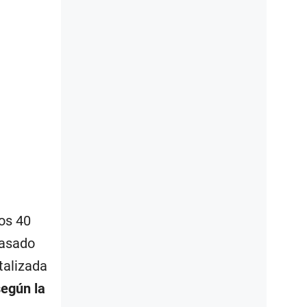
nos 40
pasado
talizada
según la