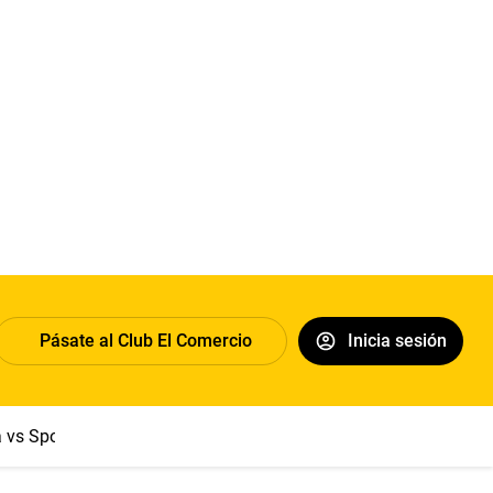
Pásate al Club El Comercio
Inicia sesión
a vs Sport Boys
Jorge Messi
Dólar
Papa León XIV
Congre