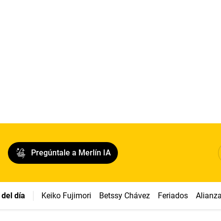
Pregúntale a Merlín IA
del día
Keiko Fujimori
Betssy Chávez
Feriados
Alianz