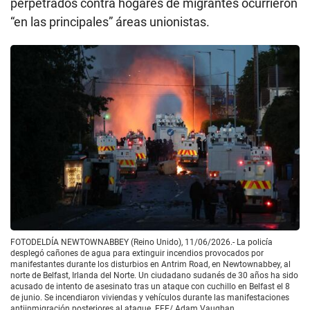
perpetrados contra hogares de migrantes ocurrieron
“en las principales” áreas unionistas.
FOTODELDÍA NEWTOWNABBEY (Reino Unido), 11/06/2026.- La policía
desplegó cañones de agua para extinguir incendios provocados por
manifestantes durante los disturbios en Antrim Road, en Newtownabbey, al
norte de Belfast, Irlanda del Norte. Un ciudadano sudanés de 30 años ha sido
acusado de intento de asesinato tras un ataque con cuchillo en Belfast el 8
de junio. Se incendiaron viviendas y vehículos durante las manifestaciones
antiinmigración posteriores al ataque. EFE/ Adam Vaughan