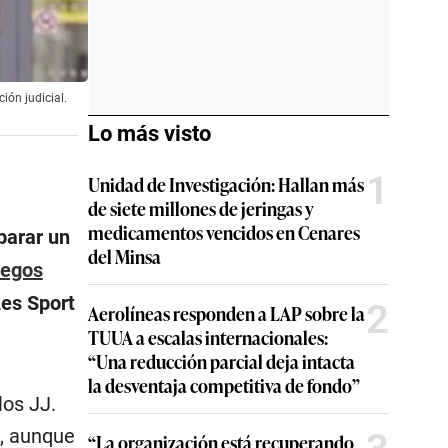
ión judicial.
Lo más visto
1
Unidad de Investigación: Hallan más
de siete millones de jeringas y
medicamentos vencidos en Cenares
parar un
del Minsa
egos
Les Sport
2
Aerolíneas responden a LAP sobre la
TUUA a escalas internacionales:
“Una reducción parcial deja intacta
la desventaja competitiva de fondo”
los JJ.
”, aunque
“La organización está recuperando