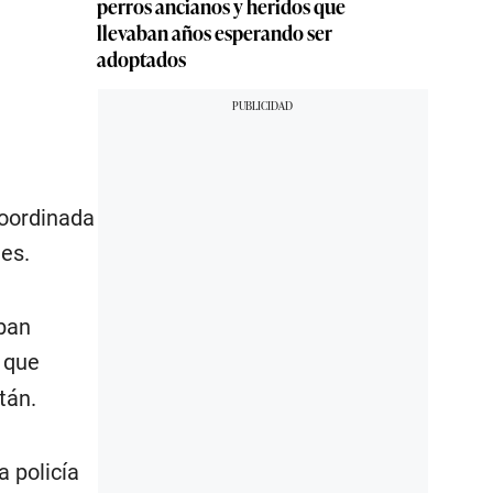
perros ancianos y heridos que
llevaban años esperando ser
adoptados
coordinada
tes.
aban
n que
tán.
a policía