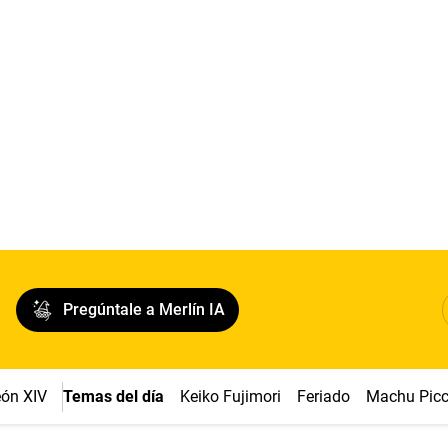
Pregúntale a Merlín IA
ón XIV
Temas del día
Keiko Fujimori
Feriado
Machu Pic