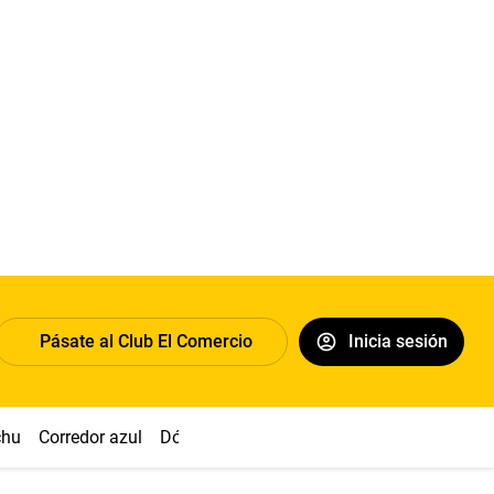
Pásate al Club El Comercio
Inicia sesión
chu
Corredor azul
Dólar
Congreso
Nasca
Acuña
Toled