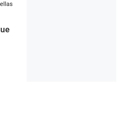
ellas
que