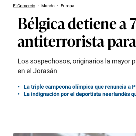
El Comercio
·
Mundo
·
Europa
Bélgica detiene a
antiterrorista par
Los sospechosos, originarios la mayor pa
en el Jorasán
La triple campeona olímpica que renuncia a P
La indignación por el deportista neerlandés q