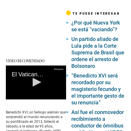
TE PUEDE INTERESAR
¿Por qué Nueva York
se está “vaciando”?
Un partido aliado de
Lula pide a la Corte
Suprema de Brasil que
ordene el arresto de
VIDEO RECOMENDADO
Bolsonaro
El Vaticano anuncia la muerte del papa emérito Benedicto XVI
“Benedicto XVI será
recordado por su
magisterio fecundo y
el importante gesto de
0
su renuncia”
seconds
of
Así fue el conmovedor
Benedicto XVI, un teólogo alemán que
0
sorprendió al mundo renunciando a
recibimiento a
seconds
su pontificado en 2013, falleció el
conductor de ómnibus
sábado, a la edad de 95 años,