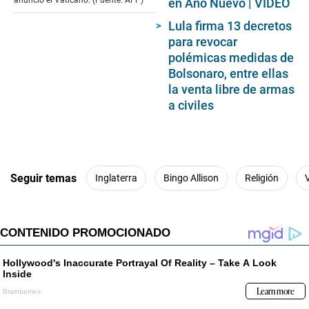
anunció el Vaticano. (Fuente: AFP)
en Año Nuevo | VIDEO
Lula firma 13 decretos
para revocar
polémicas medidas de
Bolsonaro, entre ellas
la venta libre de armas
a civiles
Seguir temas
Inglaterra
Bingo Allison
Religión