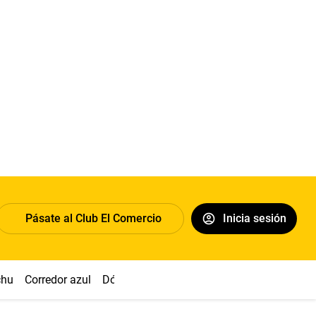
Pásate al Club El Comercio
Inicia sesión
chu
Corredor azul
Dólar
Congreso
Nasca
Acuña
Toled