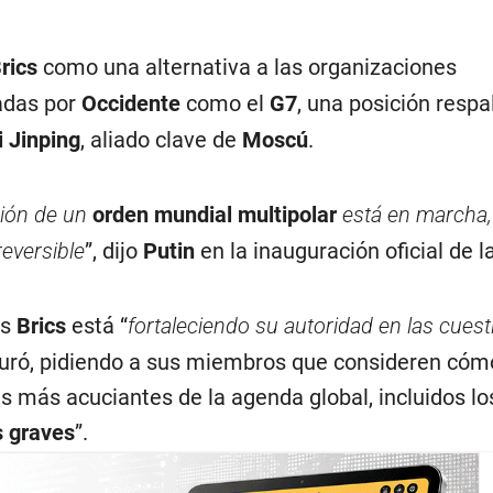
rics
como una alternativa a las organizaciones
radas por
Occidente
como el
G7
, una posición resp
i Jinping
, aliado clave de
Moscú
.
ción de un
orden mundial multipolar
está en marcha,
eversible
”, dijo
Putin
en la inauguración oficial de l
os
Brics
está “
fortaleciendo su autoridad en las cues
guró, pidiendo a sus miembros que consideren có
s más acuciantes de la agenda global, incluidos lo
s graves
”.