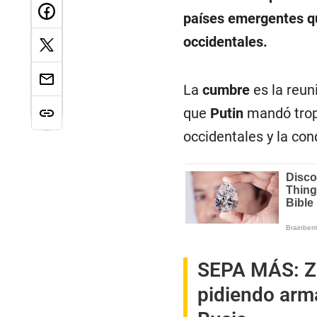
países emergentes qu
occidentales.
La
cumbre
es la reun
que
Putin
mandó tro
occidentales y la con
SEPA MÁS:
Z
pidiendo arm