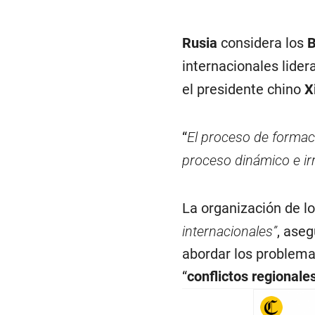
Rusia
considera los
B
internacionales lide
el presidente chino
X
“
El proceso de forma
proceso dinámico e irr
La organización de l
internacionales”
, ase
abordar los problema
“
conflictos regionale