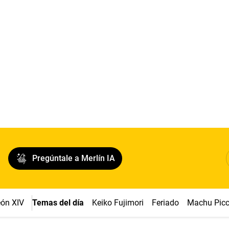
Pregúntale a Merlín IA
ón XIV
Temas del día
Keiko Fujimori
Feriado
Machu Pic