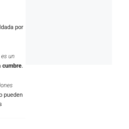
aldada por
 es un
a
cumbre
.
tiones
mo pueden
s