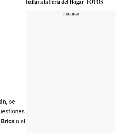
bailar a la Feria del Hogar | FOTOS
rán,
se
uestiones
s
Brics
o el