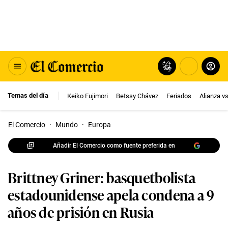
Temas del día
Keiko Fujimori
Betssy Chávez
Feriados
Alianza v
El Comercio
·
Mundo
·
Europa
Añadir El Comercio como fuente preferida en
Brittney Griner: basquetbolista
estadounidense apela condena a 9
años de prisión en Rusia