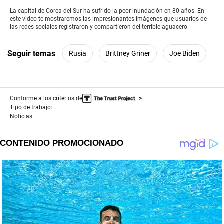
seconds
of
La capital de Corea del Sur ha sufrido la peor inundación en 80 años. En
0
este video te mostraremos las impresionantes imágenes que usuarios de
seconds
las redes sociales registraron y compartieron del terrible aguacero.
Seguir temas
Rusia
Brittney Griner
Joe Biden
Conforme a los criterios de
Tipo de trabajo:
Noticias