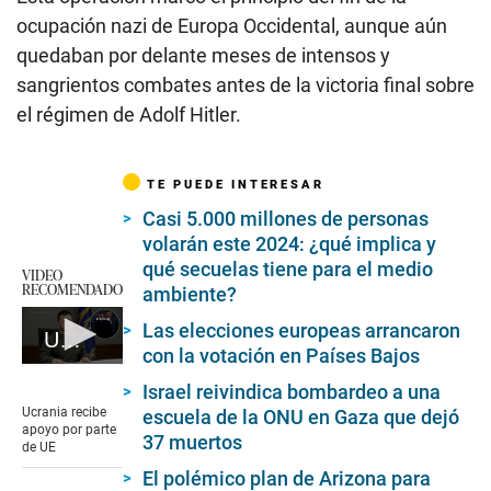
ocupación nazi de Europa Occidental, aunque aún
quedaban por delante meses de intensos y
sangrientos combates antes de la victoria final sobre
el régimen de Adolf Hitler.
TE PUEDE INTERESAR
Casi 5.000 millones de personas
volarán este 2024: ¿qué implica y
qué secuelas tiene para el medio
VIDEO
RECOMENDADO
ambiente?
Las elecciones europeas arrancaron
Ucrania recibe apoyo por parte de UE
con la votación en Países Bajos
0
seconds
Israel reivindica bombardeo a una
of
Ucrania recibe
escuela de la ONU en Gaza que dejó
1
apoyo por parte
37 muertos
minute,
de UE
19
El polémico plan de Arizona para
seconds