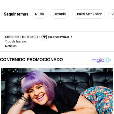
Seguir temas
Rusia
Ucrania
Dmitri Medvedev
V
Conforme a los criterios de
Tipo de trabajo:
Noticias