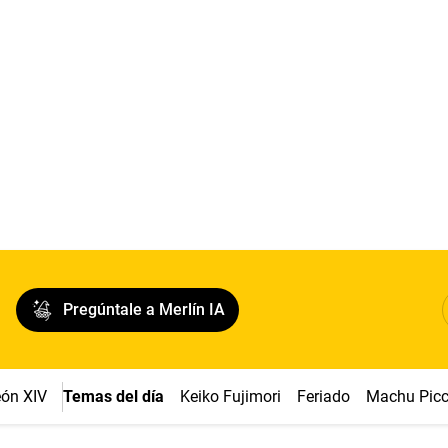
Pregúntale a Merlín IA
ón XIV
Temas del día
Keiko Fujimori
Feriado
Machu Pic