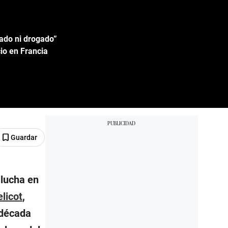
lado ni drogado”
cio en Francia
Guardar
 lucha en
licot
,
 década