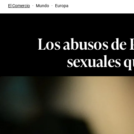
El Comercio
·
Mundo
·
Europa
Los abusos de P
sexuales q