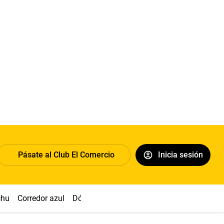
Pásate al Club El Comercio
Inicia sesión
chu
Corredor azul
Dólar
Congreso
Nasca
Acuña
Toled