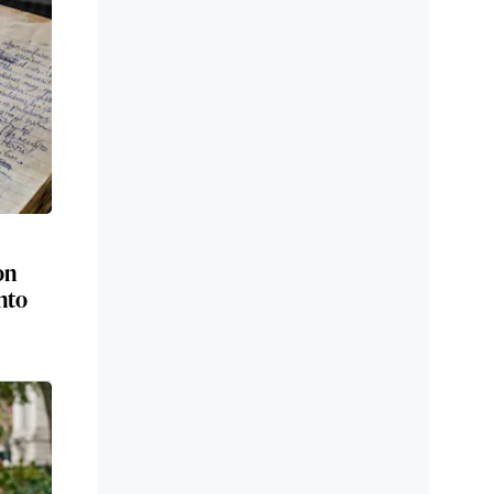
on
nto