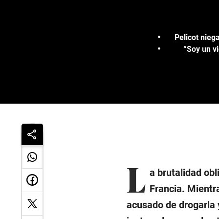
Pelicot nieg
“Soy un vi
L
a brutalidad obl
Francia. Mientr
acusado de drogarla 