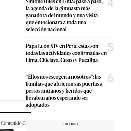
4
Simone Biles en Lima: paso a paso,
la agenda de la gimnasta más
ganadora del mundo y una visita
que emocionará a toda una
selección nacional
5
Papa León XIV en Perú: estas son
todas las actividades confirmadas en
Lima, Chiclayo, Cusco y Pucallpa
6
“Ellos nos escogen a nosotros”: las
familias que abrieron sus puertas a
perros ancianos y heridos que
llevaban años esperando ser
adoptados
Contenido
GEC