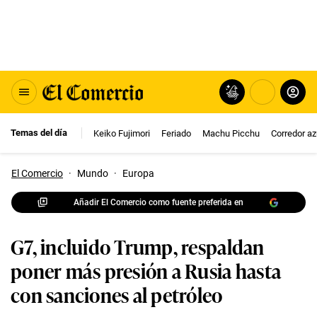
Temas del día
Keiko Fujimori
Feriado
Machu Picchu
Corredor az
El Comercio
·
Mundo
·
Europa
Añadir El Comercio como fuente preferida en
G7, incluido Trump, respaldan
poner más presión a Rusia hasta
con sanciones al petróleo