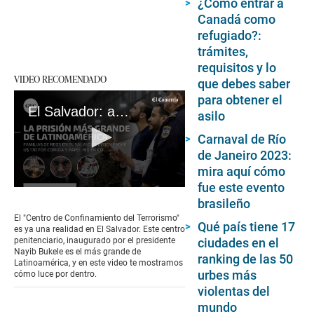
¿Cómo entrar a
Canadá como
refugiado?:
trámites,
requisitos y lo
VIDEO RECOMENDADO
que debes saber
para obtener el
El Salvador: así es por dentro la nueva cárcel de Nayib Bukele para las pandillas
asilo
Carnaval de Río
de Janeiro 2023:
mira aquí cómo
fue este evento
0
brasileño
seconds
of
El "Centro de Confinamiento del Terrorismo"
2
Qué país tiene 17
es ya una realidad en El Salvador. Este centro
minutes,
penitenciario, inaugurado por el presidente
ciudades en el
53
Nayib Bukele es el más grande de
ranking de las 50
seconds
Latinoamérica, y en este video te mostramos
urbes más
cómo luce por dentro.
violentas del
mundo