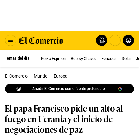
Temas del día
Keiko Fujimori
Betssy Chávez
Feriados
Dólar
J
El Comercio
·
Mundo
·
Europa
Añadir El Comercio como fuente preferida en
El papa Francisco pide un alto al
fuego en Ucrania y el inicio de
negociaciones de paz