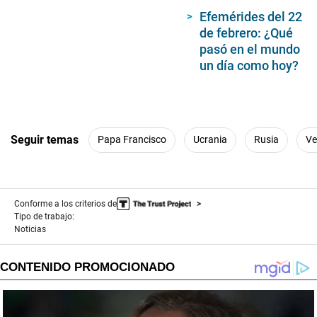
Efemérides del 22
de febrero: ¿Qué
pasó en el mundo
un día como hoy?
Seguir temas
Papa Francisco
Ucrania
Rusia
Ve
Conforme a los criterios de
Tipo de trabajo:
Noticias