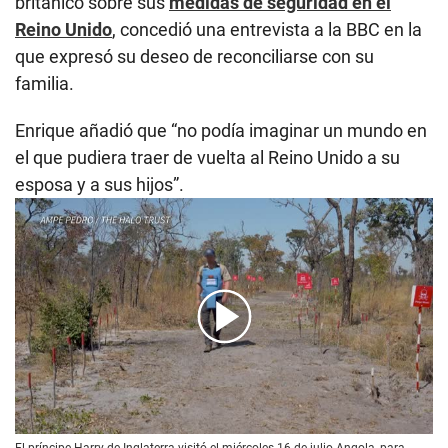
británico sobre sus
medidas de seguridad en el
Reino Unido
, concedió una entrevista a la BBC en la
que expresó su deseo de reconciliarse con su
familia.
Enrique añadió que “no podía imaginar un mundo en
el que pudiera traer de vuelta al Reino Unido a su
esposa y a sus hijos”.
00:00
/
01:15
El príncipe Harry de Inglaterra visitó el miércoles 16 de julio Angola, para