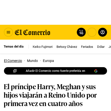
Temas del día
Keiko Fujimori
Betssy Chávez
Feriados
Dólar
J
El Comercio
·
Mundo
·
Europa
Añadir El Comercio como fuente preferida en
El príncipe Harry, Meghan y sus
hijos viajarán a Reino Unido por
primera vez en cuatro años