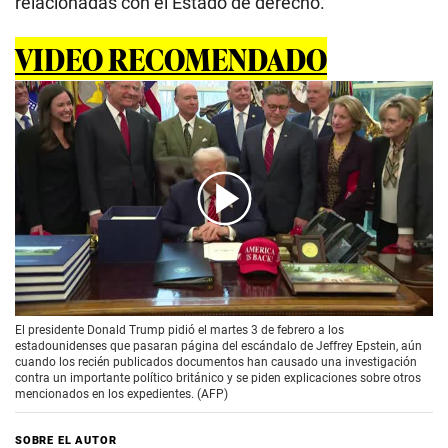
relacionadas con el Estado de derecho.
VIDEO RECOMENDADO
00:00
/
01:32
El presidente Donald Trump pidió el martes 3 de febrero a los
estadounidenses que pasaran página del escándalo de Jeffrey Epstein, aún
cuando los recién publicados documentos han causado una investigación
contra un importante político británico y se piden explicaciones sobre otros
mencionados en los expedientes. (AFP)
SOBRE EL AUTOR