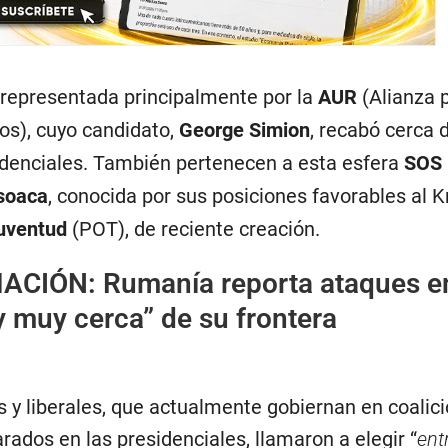
 representada principalmente por la
AUR
(Alianza p
s), cuyo candidato,
George Simion
, recabó cerca 
sidenciales. También pertenecen a esta esfera
SOS
soaca
, conocida por sus posiciones favorables al K
Juventud
(POT), de reciente creación.
MACIÓN:
Rumanía reporta ataques e
 muy cerca” de su frontera
 y liberales, que actualmente gobiernan en coalici
ados en las presidenciales, llamaron a elegir “
ent