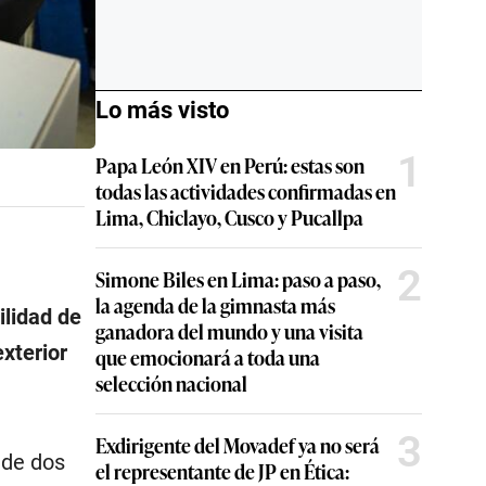
Lo más visto
1
Papa León XIV en Perú: estas son
todas las actividades confirmadas en
Lima, Chiclayo, Cusco y Pucallpa
2
Simone Biles en Lima: paso a paso,
la agenda de la gimnasta más
ilidad de
ganadora del mundo y una visita
exterior
que emocionará a toda una
selección nacional
3
Exdirigente del Movadef ya no será
 de dos
el representante de JP en Ética: