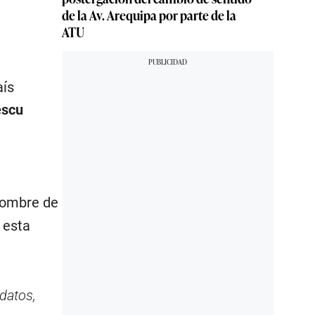
de la Av. Arequipa por parte de la
ATU
aís
escu
nombre de
 esta
datos,