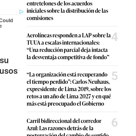
entretelones de los acuerdos
iniciales sobre la distribución de las
comisiones
4
Aerolíneas responden a LAP sobre la
TUUA a escalas internacionales:
“Una reducción parcial deja intacta
la desventaja competitiva de fondo”
 su
rusos
5
“La organización está recuperando
el tiempo perdido”: Carlos Neuhaus,
expresidente de Lima 2019, sobre los
retos a un año de Lima 2027 y en qué
más está preocupado el Gobierno
6
Carril bidireccional del corredor
Azul: Las razones detrás de la
postergación del cambio de sentido