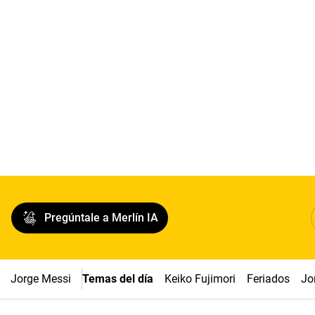
Pregúntale a Merlín IA
Jorge Messi
Temas del día
Keiko Fujimori
Feriados
Jo