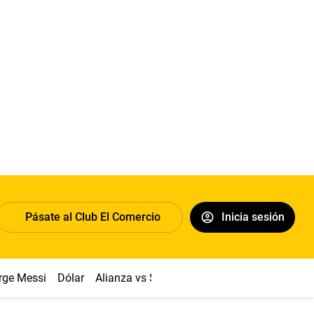
Pásate al Club El Comercio
Inicia sesión
rge Messi
Dólar
Alianza vs Sport Boys
Papa León XIV
Co