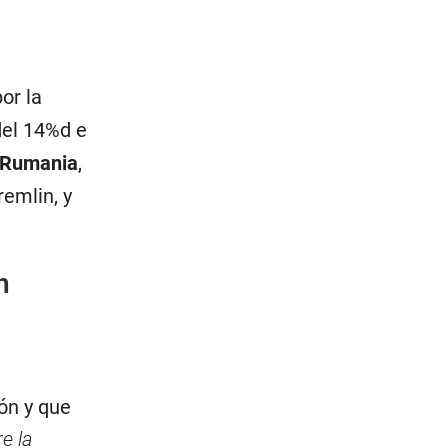
or la
del 14%d e
 Rumania
,
remlin, y
n
ón y que
re la