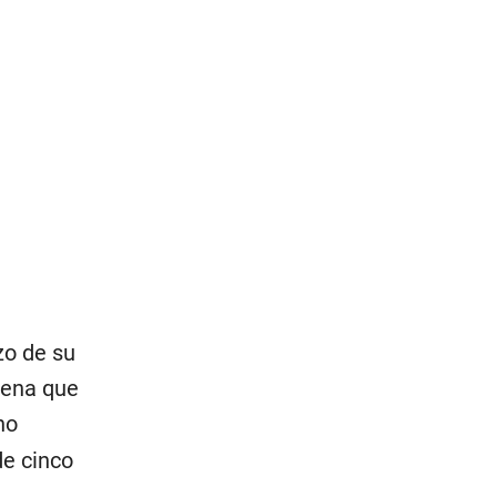
zo de su
pena que
no
de cinco