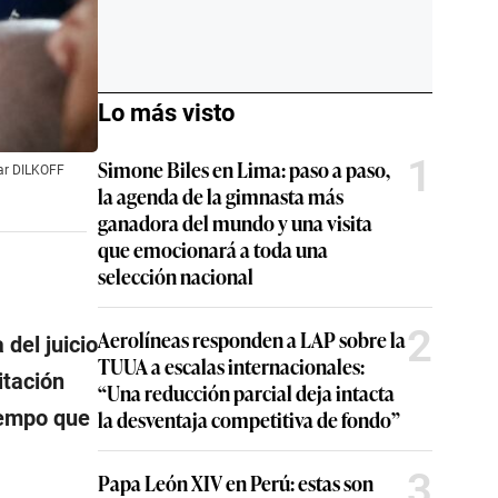
Lo más visto
1
Simone Biles en Lima: paso a paso,
tar DILKOFF
la agenda de la gimnasta más
ganadora del mundo y una visita
que emocionará a toda una
selección nacional
2
Aerolíneas responden a LAP sobre la
 del juicio
TUUA a escalas internacionales:
itación
“Una reducción parcial deja intacta
tiempo que
la desventaja competitiva de fondo”
3
Papa León XIV en Perú: estas son