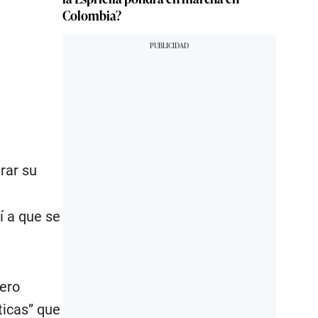
Colombia?
rar su
í a que se
cero
ticas” que