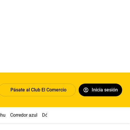
Pásate al Club El Comercio
Inicia sesión
chu
Corredor azul
Dólar
Congreso
Nasca
Acuña
Toled