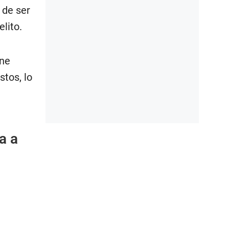
 de ser
lito.
ene
stos, lo
a a