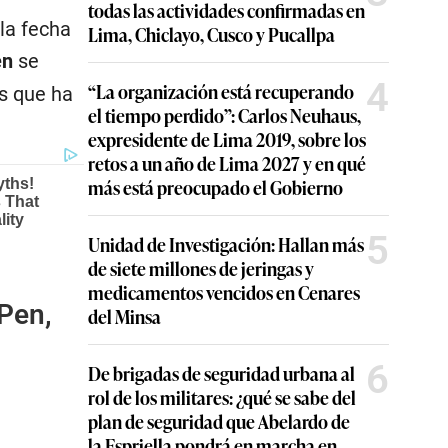
todas las actividades confirmadas en
 la fecha
Lima, Chiclayo, Cusco y Pucallpa
en
se
4
“La organización está recuperando
as que ha
el tiempo perdido”: Carlos Neuhaus,
expresidente de Lima 2019, sobre los
retos a un año de Lima 2027 y en qué
más está preocupado el Gobierno
5
Unidad de Investigación: Hallan más
de siete millones de jeringas y
medicamentos vencidos en Cenares
 Pen,
del Minsa
6
De brigadas de seguridad urbana al
rol de los militares: ¿qué se sabe del
plan de seguridad que Abelardo de
la Espriella pondrá en marcha en