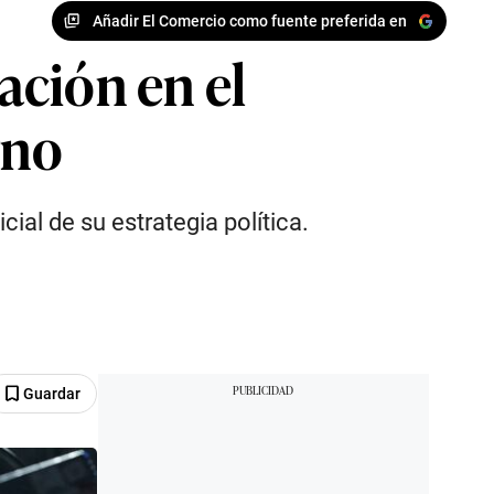
Añadir El Comercio como fuente preferida en
ación en el
rno
cial de su estrategia política.
Guardar