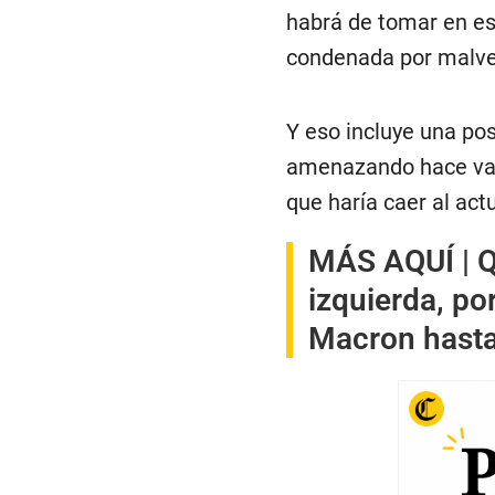
habrá de tomar en est
condenada por malver
Y eso incluye una pos
amenazando hace vario
que haría caer al act
MÁS AQUÍ |
Q
izquierda, po
Macron hasta