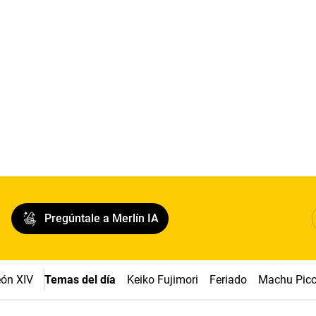
Pregúntale a Merlín IA
ón XIV
Temas del día
Keiko Fujimori
Feriado
Machu Pic