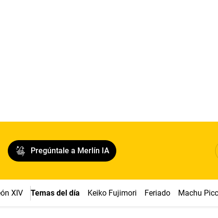
Pregúntale a Merlín IA
ón XIV
Temas del día
Keiko Fujimori
Feriado
Machu Pic