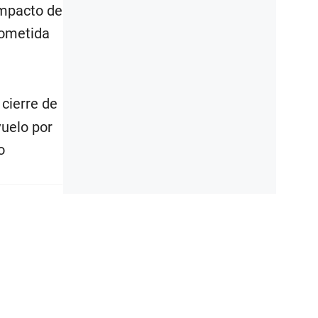
 impacto de
rometida
 cierre de
vuelo por
o