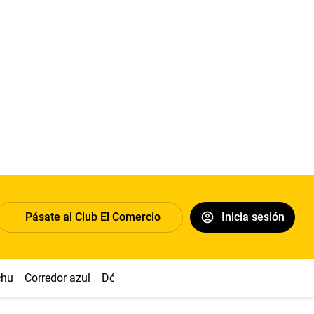
Pásate al Club El Comercio
Inicia sesión
chu
Corredor azul
Dólar
Congreso
Nasca
Acuña
Toled