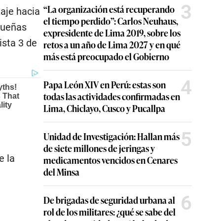
3
“La organización está recuperando
aje hacia
el tiempo perdido”: Carlos Neuhaus,
queñas
expresidente de Lima 2019, sobre los
ista 3 de
retos a un año de Lima 2027 y en qué
más está preocupado el Gobierno
4
Papa León XIV en Perú: estas son
todas las actividades confirmadas en
Lima, Chiclayo, Cusco y Pucallpa
5
Unidad de Investigación: Hallan más
de siete millones de jeringas y
e la
medicamentos vencidos en Cenares
del Minsa
6
De brigadas de seguridad urbana al
rol de los militares: ¿qué se sabe del