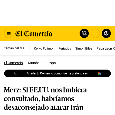
Temas del día
Keiko Fujimori
Feriados
Simon Biles
Papa León X
El Comercio
·
Mundo
·
Europa
Añadir El Comercio como fuente preferida en
Merz: Si EE.UU. nos hubiera
consultado, habríamos
desaconsejado atacar Irán