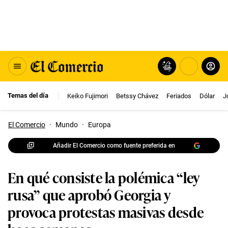
Temas del día
Keiko Fujimori
Betssy Chávez
Feriados
Dólar
J
El Comercio
·
Mundo
·
Europa
Añadir El Comercio como fuente preferida en
En qué consiste la polémica “ley
rusa” que aprobó Georgia y
provoca protestas masivas desde