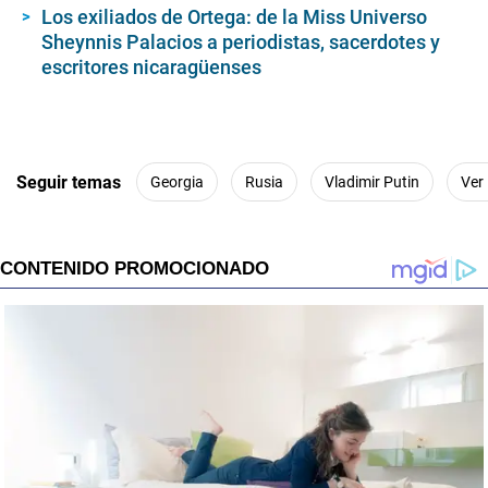
Los exiliados de Ortega: de la Miss Universo
Sheynnis Palacios a periodistas, sacerdotes y
escritores nicaragüenses
Seguir temas
Georgia
Rusia
Vladimir Putin
Ver