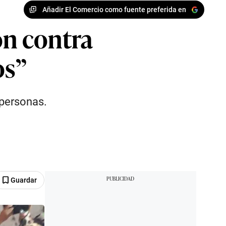
Añadir El Comercio como fuente preferida en
ón contra
os”
 personas.
Guardar