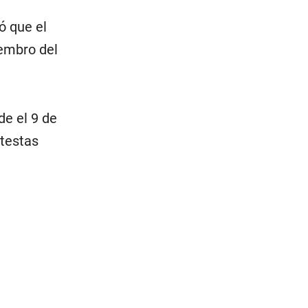
ó que el
embro del
de el 9 de
otestas