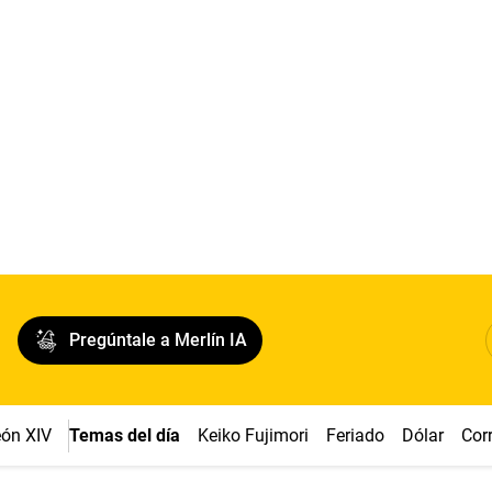
Pregúntale a Merlín IA
ón XIV
Temas del día
Keiko Fujimori
Feriado
Dólar
Cor