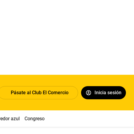
Pásate al Club El Comercio
Inicia sesión
redor azul
Congreso
Nasca
Acuña
Toledo
Sueldo míni