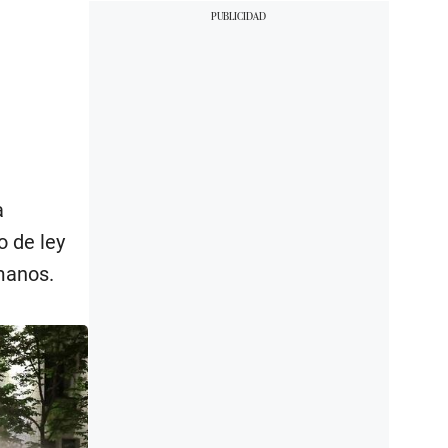
a
o de ley
manos.