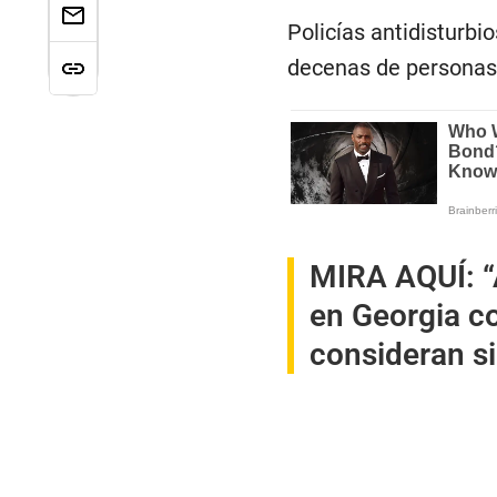
Policías antidisturbi
decenas de personas,
MIRA AQUÍ:
“
en Georgia c
consideran s