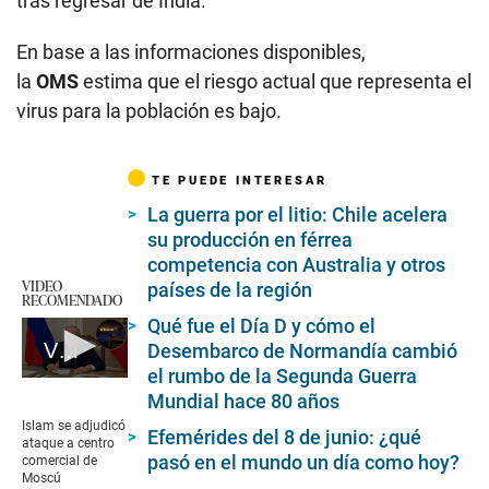
tras regresar de India.
En base a las informaciones disponibles,
la
OMS
estima que el riesgo actual que representa el
virus para la población es bajo.
TE PUEDE INTERESAR
La guerra por el litio: Chile acelera
su producción en férrea
competencia con Australia y otros
VIDEO
países de la región
RECOMENDADO
Qué fue el Día D y cómo el
Vladimir Putin acepta ataque a centro comercial por parte del islamismo radical
Desembarco de Normandía cambió
el rumbo de la Segunda Guerra
0
Mundial hace 80 años
seconds
of
Islam se adjudicó
Efemérides del 8 de junio: ¿qué
1
ataque a centro
minute,
pasó en el mundo un día como hoy?
comercial de
21
Moscú