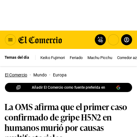
Temas del día
Keiko Fujimori
Feriado
Machu Picchu
Corredor az
El Comercio
·
Mundo
·
Europa
Añadir El Comercio como fuente preferida en
La OMS afirma que el primer caso
confirmado de gripe H5N2 en
humanos murió por causas