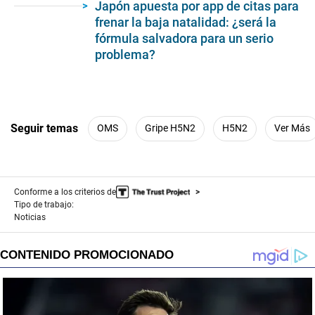
seconds
Japón apuesta por app de citas para
frenar la baja natalidad: ¿será la
fórmula salvadora para un serio
problema?
Seguir temas
OMS
Gripe H5N2
H5N2
Ver Más
Conforme a los criterios de
Tipo de trabajo:
Noticias