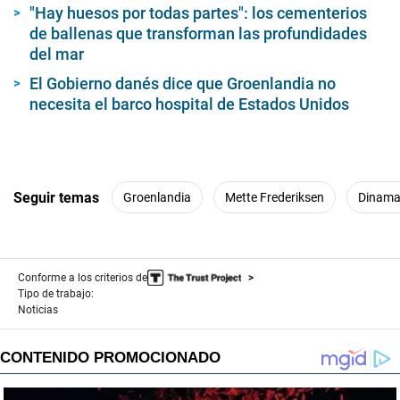
"Hay huesos por todas partes": los cementerios
de ballenas que transforman las profundidades
del mar
El Gobierno danés dice que Groenlandia no
necesita el barco hospital de Estados Unidos
Seguir temas
Groenlandia
Mette Frederiksen
Dinama
Conforme a los criterios de
Tipo de trabajo:
Noticias