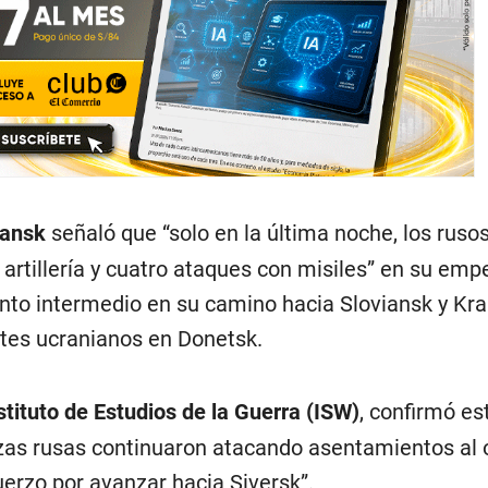
gansk
señaló que “solo en la última noche, los ruso
artillería y cuatro ataques con misiles” en su emp
unto intermedio en su camino hacia Sloviansk y Kr
rtes ucranianos en Donetsk.
stituto de Estudios de la Guerra (ISW)
, confirmó es
rzas rusas continuaron atacando asentamientos al 
uerzo por avanzar hacia Siversk”.