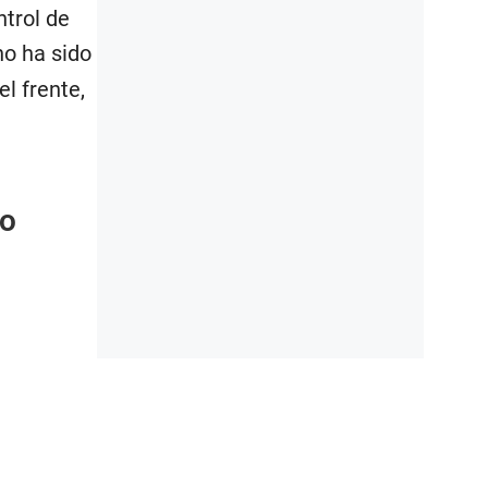
ntrol de
no ha sido
l frente,
so