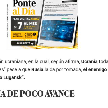
ón ucraniana, en la cual, según afirma,
Ucrania
toda
es” pese a que
Rusia
la da por tomada,
el enemigo 
o Lugansk”.
A DE POCO AVANCE