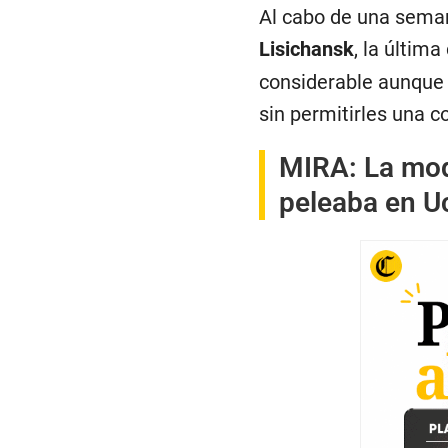
Al cabo de una seman
Lisichansk
, la últim
considerable aunque c
sin permitirles una c
MIRA:
La mod
peleaba en U