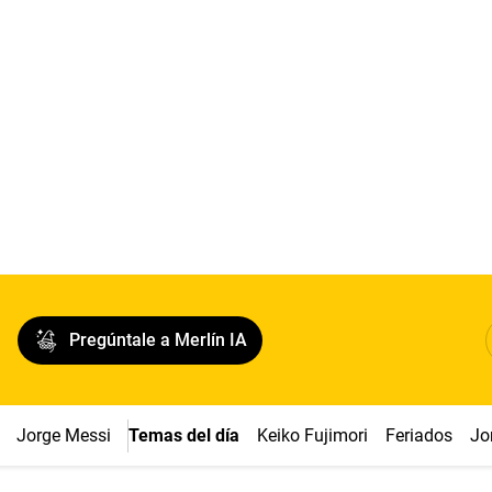
Pregúntale a Merlín IA
Jorge Messi
Temas del día
Keiko Fujimori
Feriados
Jo