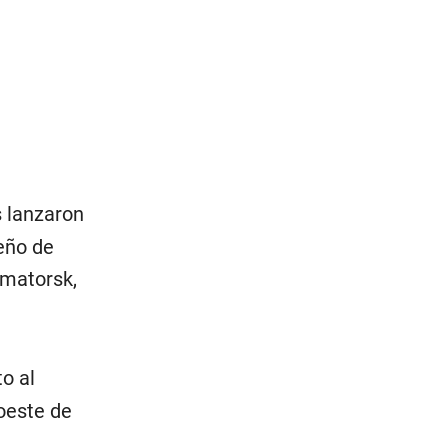
s lanzaron
eño de
amatorsk,
to al
oeste de