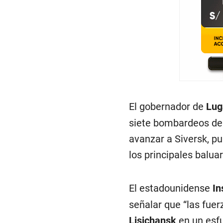
El gobernador de
Lu
siete bombardeos de 
avanzar a Siversk, p
los principales balua
El estadounidense
In
señalar que “las fue
Lisichansk
en un esf