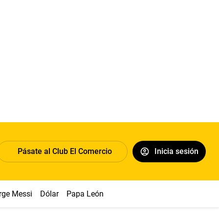
Pásate al Club El Comercio
Inicia sesión
rge Messi
Dólar
Papa León XIV
Congreso
Machu Picchu