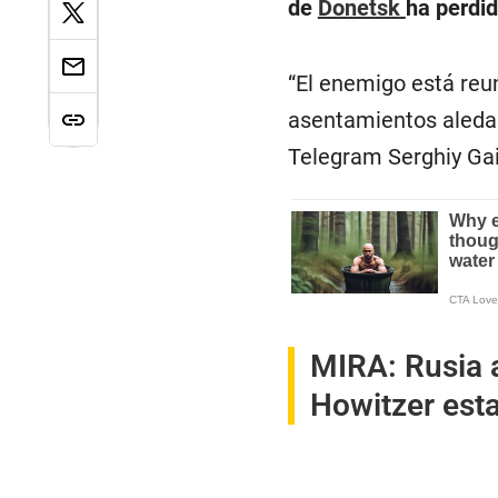
de
Donetsk
ha perdi
“El enemigo está reu
asentamientos aleda
Telegram Serghiy Gai
MIRA:
Rusia 
Howitzer est