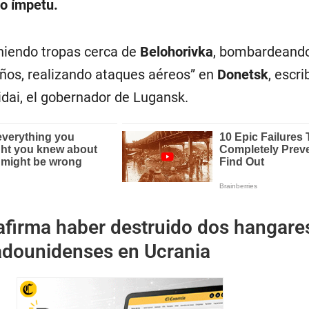
do ímpetu.
niendo tropas cerca de
Belohorivka
, bombardeando
ños, realizando ataques aéreos” en
Donetsk
, escri
dai, el gobernador de Lugansk.
afirma haber destruido dos hangare
adounidenses en Ucrania