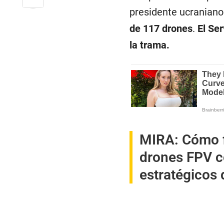
presidente ucranian
de 117 drones
.
El Se
la trama.
MIRA:
Cómo f
drones FPV c
estratégicos 