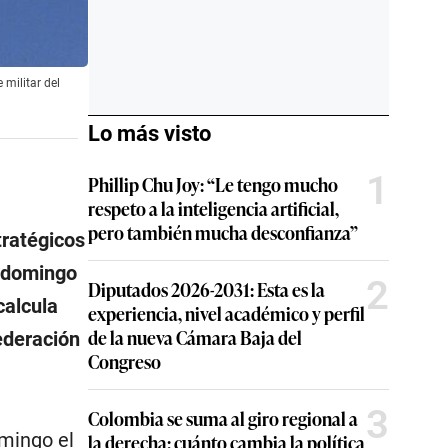
militar del
Lo más visto
1
Phillip Chu Joy: “Le tengo mucho
respeto a la inteligencia artificial,
pero también mucha desconfianza”
tratégicos
l domingo
2
Diputados 2026-2031: Esta es la
calcula
experiencia, nivel académico y perfil
de la nueva Cámara Baja del
ederación
Congreso
3
Colombia se suma al giro regional a
omingo el
la derecha: cuánto cambia la política