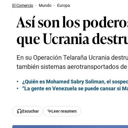
El Comercio
·
Mundo
·
Europa
Así son los poder
que Ucrania destr
En su Operación Telaraña Ucrania destru
también sistemas aerotransportados de a
¿Quién es Mohamed Sabry Soliman, el sospech
“La gente en Venezuela se puede cansar si M
Escuchar
Leer resumen