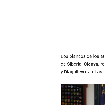
Los blancos de los a
de Siberia;
Olenya
, r
y
Diaguilevo
, ambas 