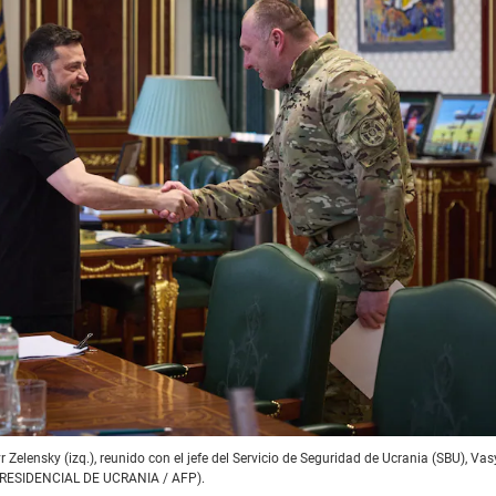
 Zelensky (izq.), reunido con el jefe del Servicio de Seguridad de Ucrania (SBU), Vas
RESIDENCIAL DE UCRANIA / AFP).