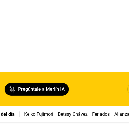
Pregúntale a Merlín IA
del día
Keiko Fujimori
Betssy Chávez
Feriados
Alianz