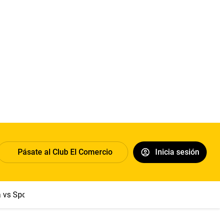
Pásate al Club El Comercio
Inicia sesión
a vs Sport Boys
Jorge Messi
Dólar
Papa León XIV
Congre