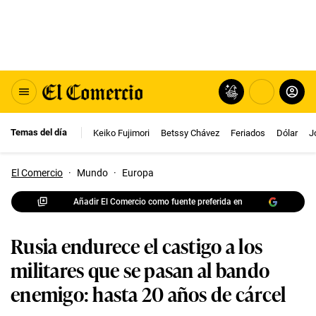
Temas del día
Keiko Fujimori
Betssy Chávez
Feriados
Dólar
J
El Comercio
·
Mundo
·
Europa
Añadir El Comercio como fuente preferida en
Rusia endurece el castigo a los
militares que se pasan al bando
enemigo: hasta 20 años de cárcel