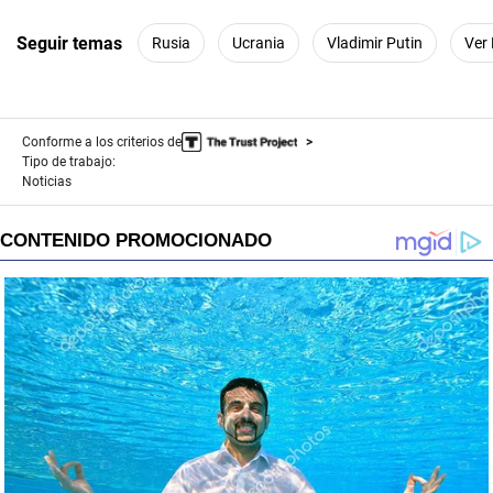
Seguir temas
Rusia
Ucrania
Vladimir Putin
Ver
Conforme a los criterios de
Tipo de trabajo:
Noticias