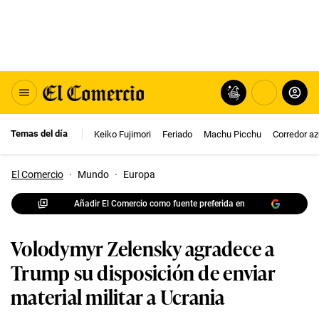
Temas del día
Keiko Fujimori
Feriado
Machu Picchu
Corredor az
El Comercio
·
Mundo
·
Europa
Añadir El Comercio como fuente preferida en
Volodymyr Zelensky agradece a
Trump su disposición de enviar
material militar a Ucrania