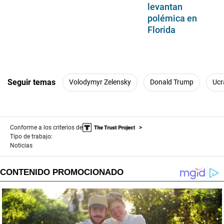
levantan
polémica en
Florida
Seguir temas
Volodymyr Zelensky
Donald Trump
Ucr
Conforme a los criterios de
Tipo de trabajo:
Noticias