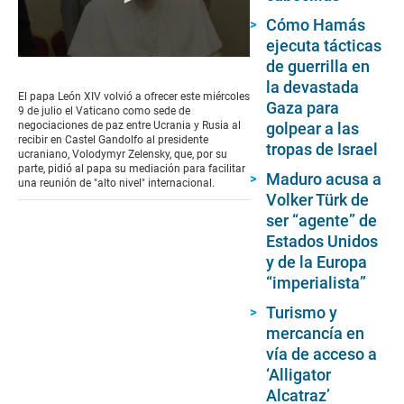
Cómo Hamás
ejecuta tácticas
0
de guerrilla en
seconds
la devastada
of
El papa León XIV volvió a ofrecer este miércoles
Gaza para
1
9 de julio el Vaticano como sede de
minute,
golpear a las
negociaciones de paz entre Ucrania y Rusia al
45
recibir en Castel Gandolfo al presidente
tropas de Israel
seconds
ucraniano, Volodymyr Zelensky, que, por su
parte, pidió al papa su mediación para facilitar
Maduro acusa a
una reunión de "alto nivel" internacional.
Volker Türk de
ser “agente” de
Estados Unidos
y de la Europa
“imperialista”
Turismo y
mercancía en
vía de acceso a
‘Alligator
Alcatraz’