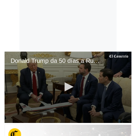
Donald Trump da 50 días a Rusia para acabar con la guerra en Ucrania
0
s
e