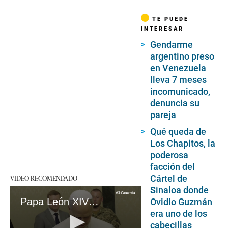
TE PUEDE
INTERESAR
Gendarme
argentino preso
en Venezuela
lleva 7 meses
incomunicado,
denuncia su
pareja
Qué queda de
Los Chapitos, la
poderosa
facción del
Cártel de
VIDEO RECOMENDADO
Sinaloa donde
Papa León XIV ofrece el Vaticano para negociar la paz y Volodymy Zelensky pide una cumbre internacional
Ovidio Guzmán
era uno de los
cabecillas