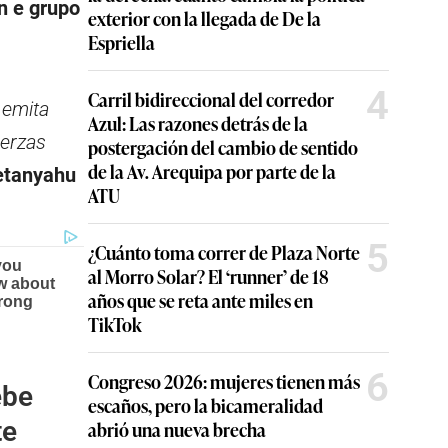
on e grupo
exterior con la llegada de De la
Espriella
4
Carril bidireccional del corredor
 emita
Azul: Las razones detrás de la
erzas
postergación del cambio de sentido
de la Av. Arequipa por parte de la
etanyahu
ATU
5
¿Cuánto toma correr de Plaza Norte
al Morro Solar? El ‘runner’ de 18
años que se reta ante miles en
TikTok
6
Congreso 2026: mujeres tienen más
ebe
escaños, pero la bicameralidad
te
abrió una nueva brecha