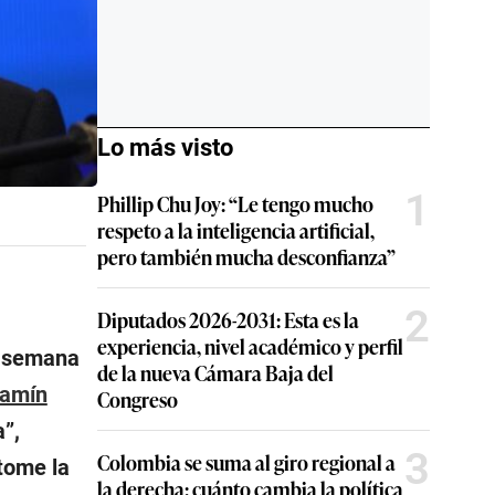
Lo más visto
1
Phillip Chu Joy: “Le tengo mucho
respeto a la inteligencia artificial,
pero también mucha desconfianza”
2
Diputados 2026-2031: Esta es la
experiencia, nivel académico y perfil
a semana
de la nueva Cámara Baja del
jamín
Congreso
a”,
3
Colombia se suma al giro regional a
tome la
la derecha: cuánto cambia la política