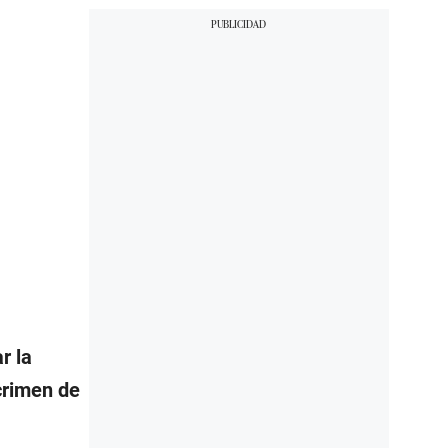
r la
crimen de