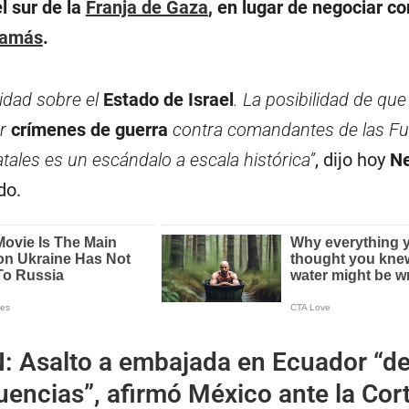
el sur de la
Franja de Gaza
, en lugar de negociar c
amás
.
ridad sobre el
Estado de
Israel
. La posibilidad de que
or
crímenes de guerra
contra comandantes de las Fu
tales es un escándalo a escala histórica”
, dijo hoy
N
do.
N:
Asalto a embajada en Ecuador “d
encias”, afirmó México ante la Cor