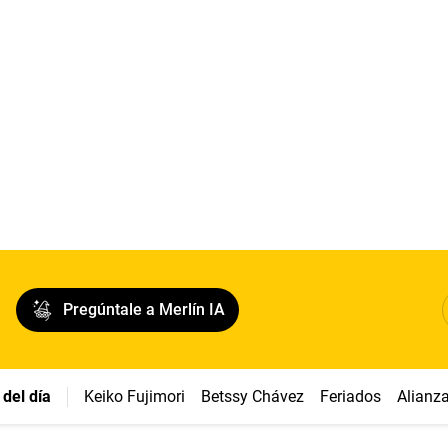
Pregúntale a Merlín IA
del día
Keiko Fujimori
Betssy Chávez
Feriados
Alianz