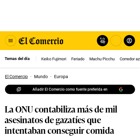
Temas del día
Keiko Fujimori
Feriado
Machu Picchu
Corredor az
El Comercio
·
Mundo
·
Europa
Añadir El Comercio como fuente preferida en
La ONU contabiliza más de mil
asesinatos de gazatíes que
intentaban conseguir comida