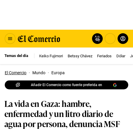
Temas del día
Keiko Fujimori
Betssy Chávez
Feriados
Dólar
J
El Comercio
·
Mundo
·
Europa
Añadir El Comercio como fuente preferida en
La vida en Gaza: hambre,
enfermedad y un litro diario de
agua por persona, denuncia MSF