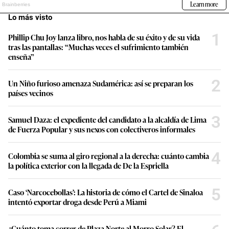
Lo más visto
1
Phillip Chu Joy lanza libro, nos habla de su éxito y de su vida
tras las pantallas: “Muchas veces el sufrimiento también
enseña”
2
Un Niño furioso amenaza Sudamérica: así se preparan los
países vecinos
3
Samuel Daza: el expediente del candidato a la alcaldía de Lima
de Fuerza Popular y sus nexos con colectiveros informales
4
Colombia se suma al giro regional a la derecha: cuánto cambia
la política exterior con la llegada de De la Espriella
5
Caso ‘Narcocebollas’: La historia de cómo el Cartel de Sinaloa
intentó exportar droga desde Perú a Miami
¿Cuánto toma correr de Plaza Norte al Morro Solar? El