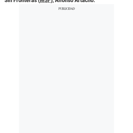
Sin Fronteras (
MSF
), Alfonso Artacho.