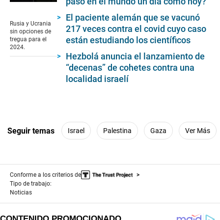
pasó en el mundo un día como hoy?
0
seconds
El paciente alemán que se vacunó
of
Rusia y Ucrania
217 veces contra el covid cuyo caso
2
sin opciones de
minutes,
están estudiando los científicos
tregua para el
5
2024.
seconds
Hezbolá anuncia el lanzamiento de
“decenas” de cohetes contra una
localidad israelí
Seguir temas
Israel
Palestina
Gaza
Ver Más
Conforme a los criterios de
Tipo de trabajo:
Noticias