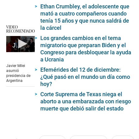
Ethan Crumbley, el adolescente que
mató a cuatro compañeros cuando
tenía 15 años y que nunca saldrá de
VIDEO
la cárcel
RECOMENDADO
Los grandes cambios en el tema
migratorio que preparan Biden y el
Javier Milei asumió presidencia de Argentina
Congreso para desbloquear la ayuda
0
a Ucrania
seconds
of
Javier Milei
Efemérides del 12 de diciembre:
6
asumió
minutes,
¿Qué pasó en el mundo un día como
presidencia de
37
Argentina
hoy?
seconds
Corte Suprema de Texas niega el
aborto a una embarazada con riesgo
muerte que debió salir del estado