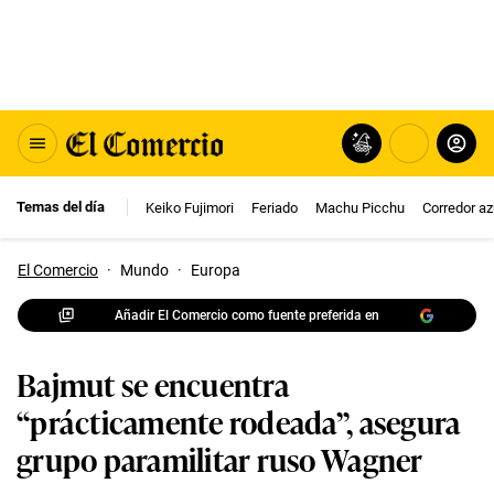
Temas del día
Keiko Fujimori
Feriado
Machu Picchu
Corredor az
El Comercio
·
Mundo
·
Europa
Añadir El Comercio como fuente preferida en
Bajmut se encuentra
“prácticamente rodeada”, asegura
grupo paramilitar ruso Wagner