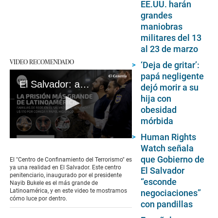
EE.UU. harán
grandes
maniobras
militares del 13
al 23 de marzo
VIDEO RECOMENDADO
‘Deja de gritar’:
papá negligente
El Salvador: así es por dentro la nueva cárcel de Nayib Bukele para las pandillas
dejó morir a su
hija con
obesidad
mórbida
Human Rights
0
Watch señala
seconds
of
que Gobierno de
El "Centro de Confinamiento del Terrorismo" es
2
ya una realidad en El Salvador. Este centro
El Salvador
minutes,
penitenciario, inaugurado por el presidente
53
“esconde
Nayib Bukele es el más grande de
seconds
Latinoamérica, y en este video te mostramos
negociaciones”
cómo luce por dentro.
con pandillas