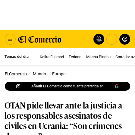
Temas del día
Keiko Fujimori
Feriado
Machu Picchu
Corredor az
El Comercio
·
Mundo
·
Europa
Añadir El Comercio como fuente preferida en
OTAN pide llevar ante la justicia a
los responsables asesinatos de
civiles en Ucrania: “Son crímenes