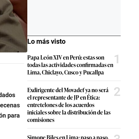
Lo más visto
1
Papa León XIV en Perú: estas son
todas las actividades confirmadas en
Lima, Chiclayo, Cusco y Pucallpa
2
Exdirigente del Movadef ya no será
ldados
el representante de JP en Ética:
entretelones de los acuerdos
 decenas
iniciales sobre la distribución de las
ión para
comisiones
Simone Biles en Lima: paso a paso,