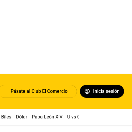
Pásate al Club El Comercio
Inicia sesión
Biles
Dólar
Papa León XIV
U vs Cristal
Congreso
Mach