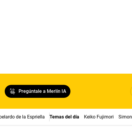
Pregúntale a Merlín IA
belardo de la Espriella
Temas del día
Keiko Fujimori
Simon 