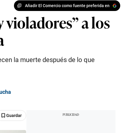
Añadir El Comercio como fuente preferida en
 violadores” a los
a
ecen la muerte después de lo que
Bucha
Guardar