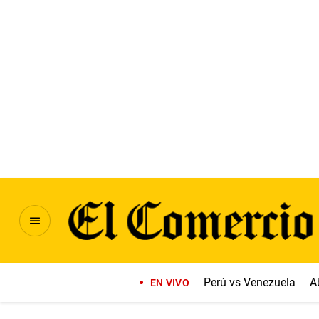
Perú vs Venezuela
A
EN VIVO