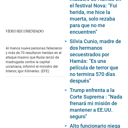
el festival Nova: “Fui
herida, me hice la
muerta, solo rezaba
para que no me
VIDEO RECOMENDADO
encuentren”
Silvia Cunio, madre de
dos hermanos
Al menos nueve personas fallecieron
y más de 70 resultaron heridas en el
secuestrados por
ataque masivo que Rusia lanzó de
Hamás: “Es una
madrugada contra la capital
película de terror que
ucraniana, informó el ministro del
Interior, Igor Klimenko. (EFE)
no termina 570 días
después”
Trump enfrenta a la
Corte Suprema : “Nada
frenará mi misión de
mantener a EE.UU.
seguro”
Alto funcionario niega