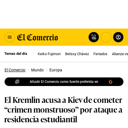
Temas del día
Keiko Fujimori
Betssy Chávez
Feriados
Alianza v
El Comercio
·
Mundo
·
Europa
Añadir El Comercio como fuente preferida en
El Kremlin acusa a Kiev de cometer
“crimen monstruoso” por ataque a
residencia estudiantil