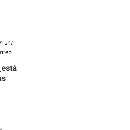
en una
anteó.
¿está
as