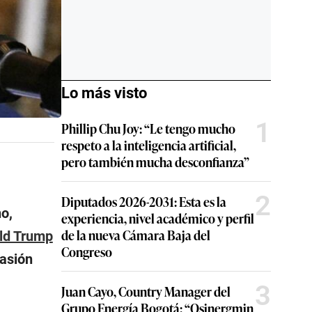
Lo más visto
1
Phillip Chu Joy: “Le tengo mucho
respeto a la inteligencia artificial,
pero también mucha desconfianza”
2
Diputados 2026-2031: Esta es la
o,
experiencia, nivel académico y perfil
de la nueva Cámara Baja del
ld Trump
Congreso
vasión
3
Juan Cayo, Country Manager del
Grupo Energía Bogotá: “Osinergmin