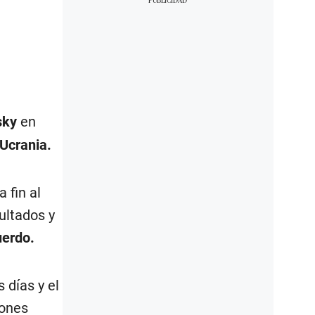
sky
en
 Ucrania.
 fin al
ultados y
uerdo.
 días y el
rones