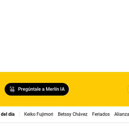
Pregúntale a Merlín IA
del día
Keiko Fujimori
Betssy Chávez
Feriados
Alianz