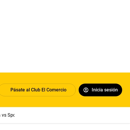
Pásate al Club El Comercio
Inicia sesión
a vs Sport Boys
Jorge Messi
Dólar
Papa León XIV
Congre