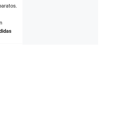
paratos.
n
didas