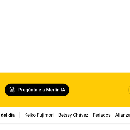
Pregúntale a Merlín IA
del día
Keiko Fujimori
Betssy Chávez
Feriados
Alianz