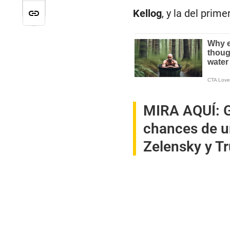
Kellog
, y la del prim
MIRA AQUÍ:
G
chances de un
Zelensky y T