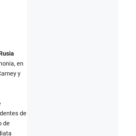
Rusia
monia, en
Carney y
e
identes de
o de
diata