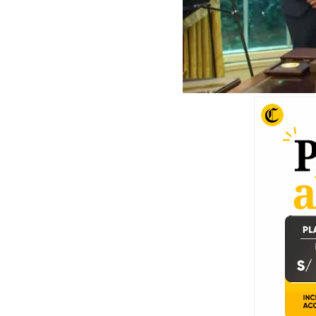
00:00
/
02:01