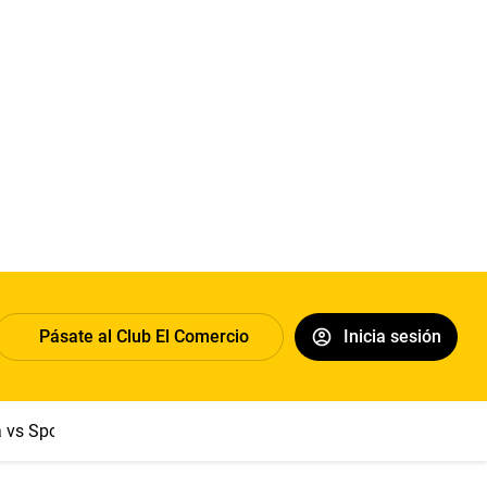
Pásate al Club El Comercio
Inicia sesión
a vs Sport Boys
Jorge Messi
Dólar
Papa León XIV
Congre