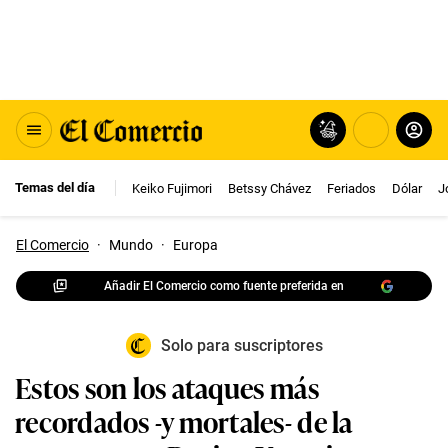
Temas del día
Keiko Fujimori
Betssy Chávez
Feriados
Dólar
J
El Comercio
·
Mundo
·
Europa
Añadir El Comercio como fuente preferida en
Solo para suscriptores
Estos son los ataques más
recordados -y mortales- de la