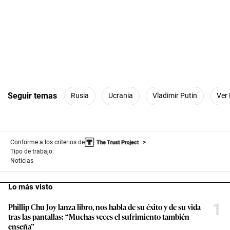
Seguir temas
Rusia
Ucrania
Vladimir Putin
Ver
Conforme a los criterios de
Tipo de trabajo:
Noticias
Lo más visto
1
Phillip Chu Joy lanza libro, nos habla de su éxito y de su vida
tras las pantallas: “Muchas veces el sufrimiento también
enseña”