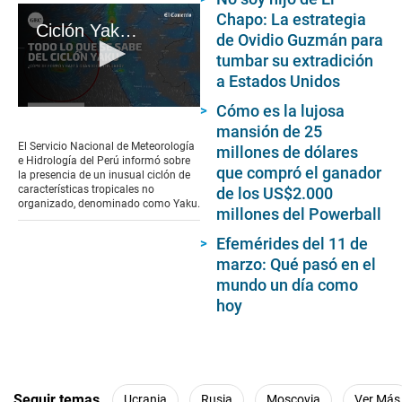
Chapo: La estrategia
Ciclón Yaku: ¿Cómo se originó, hasta cuándo continuará y qué regiones se verían afectadas?
de Ovidio Guzmán para
tumbar su extradición
a Estados Unidos
Cómo es la lujosa
0
seconds
mansión de 25
of
El Servicio Nacional de Meteorología
millones de dólares
1
e Hidrología del Perú informó sobre
minute,
que compró el ganador
la presencia de un inusual ciclón de
14
características tropicales no
de los US$2.000
seconds
organizado, denominado como Yaku.
millones del Powerball
Efemérides del 11 de
marzo: Qué pasó en el
mundo un día como
hoy
Seguir temas
Ucrania
Rusia
Moscovia
Ver Más