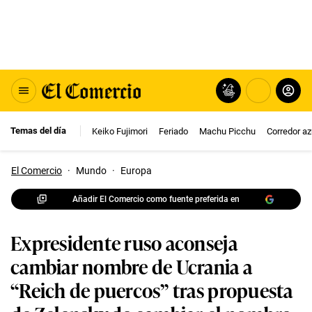
Temas del día
Keiko Fujimori
Feriado
Machu Picchu
Corredor az
El Comercio
·
Mundo
·
Europa
Añadir El Comercio como fuente preferida en
Expresidente ruso aconseja
cambiar nombre de Ucrania a
“Reich de puercos” tras propuesta