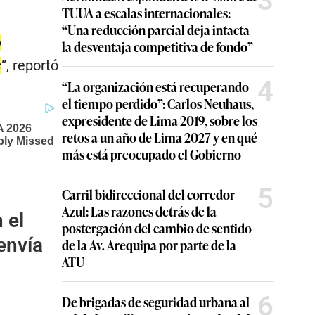
3
TUUA a escalas internacionales:
“Una reducción parcial deja intacta
o
la desventaja competitiva de fondo”
s
”, reportó
4
“La organización está recuperando
el tiempo perdido”: Carlos Neuhaus,
expresidente de Lima 2019, sobre los
retos a un año de Lima 2027 y en qué
más está preocupado el Gobierno
5
Carril bidireccional del corredor
Azul: Las razones detrás de la
 el
postergación del cambio de sentido
envía
de la Av. Arequipa por parte de la
ATU
6
De brigadas de seguridad urbana al