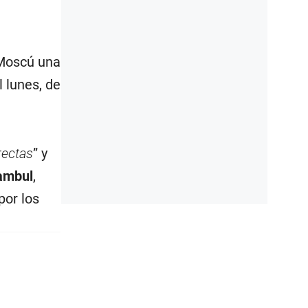
 Moscú una
l lunes, de
rectas
” y
ambul
,
por los