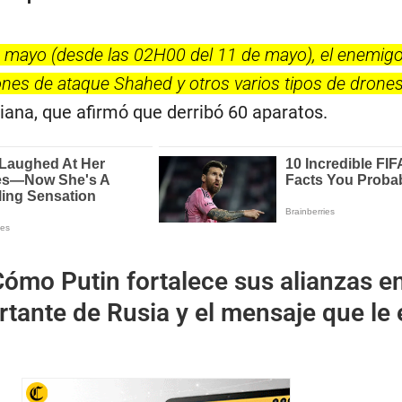
e mayo (desde las 02H00 del 11 de mayo), el enemig
nes de ataque Shahed y otros varios tipos de drone
iana, que afirmó que derribó 60 aparatos.
ómo Putin fortalece sus alianzas en
tante de Rusia y el mensaje que le 