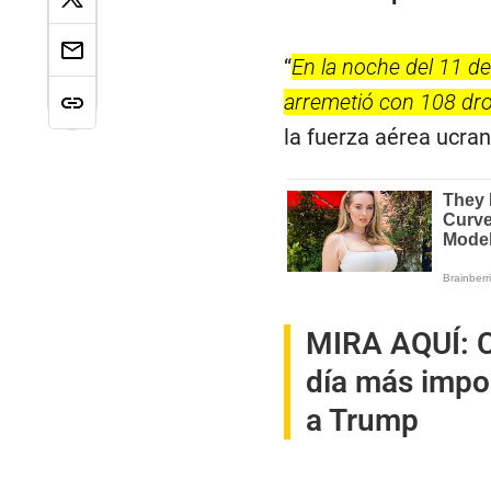
“
En la noche del 11 d
arremetió con 108 dro
la fuerza aérea ucran
MIRA AQUÍ:
C
día más impor
a Trump