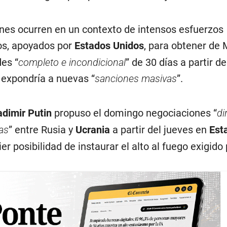
nes ocurren en un contexto de intensos esfuerzos
os, apoyados por
Estados Unidos
, para obtener de
des “
completo e incondicional
” de 30 días a partir de
expondría a nuevas “
sanciones masivas
”.
adimir Putin
propuso el domingo negociaciones “
di
as
” entre Rusia y
Ucrania
a partir del jueves en
Est
r posibilidad de instaurar el alto al fuego exigido 