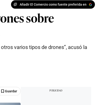
Añadir El Comercio como fuente preferida en
rones sobre
ú
tros varios tipos de drones”, acusó la
Guardar