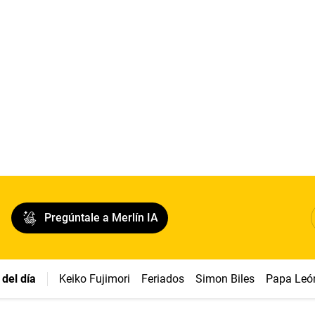
Pregúntale a Merlín IA
del día
Keiko Fujimori
Feriados
Simon Biles
Papa Leó