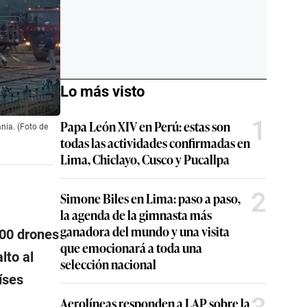
Lo más visto
1
Papa León XIV en Perú: estas son
nia. (Foto de
todas las actividades confirmadas en
Lima, Chiclayo, Cusco y Pucallpa
2
Simone Biles en Lima: paso a paso,
la agenda de la gimnasta más
ganadora del mundo y una visita
00 drones
que emocionará a toda una
lto al
selección nacional
íses
Aerolíneas responden a LAP sobre la