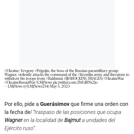
#Ukraine
: Yevgeny
#Prigojin
, the boss of the Russian paramilitary group
Wagner, violently attacks the command of the
#Kremlin
army and threatens to
withdraw his troops from
#Bakhmut
. (🔞SHOCKING IMAGES)
#UkraineWar
#UkraineRussiaWar
#LMjNews
pic.twitter.com/ZbFdBNx2jo
— LMjNews (@LMjNews254)
May 5, 2023
Por ello, pide a
Guerásimov
que firme una orden con
la fecha de
l “traspaso de las posiciones que ocupa
Wagner
en la localidad de
Bajmut
a unidades del
Ejército ruso”.