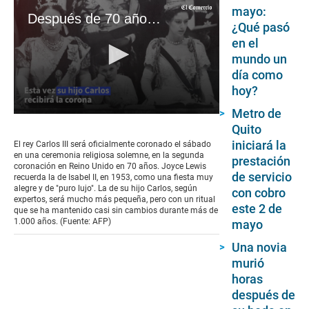
mayo:
Después de 70 años de la reina Isabel II, Carlos III recibe la corona
¿Qué pasó
en el
mundo un
día como
hoy?
Metro de
0
Quito
seconds
of
iniciará la
El rey Carlos III será oficialmente coronado el sábado
6
en una ceremonia religiosa solemne, en la segunda
prestación
minutes,
coronación en Reino Unido en 70 años. Joyce Lewis
9
de servicio
recuerda la de Isabel II, en 1953, como una fiesta muy
seconds
alegre y de "puro lujo". La de su hijo Carlos, según
con cobro
expertos, será mucho más pequeña, pero con un ritual
este 2 de
que se ha mantenido casi sin cambios durante más de
1.000 años. (Fuente: AFP)
mayo
Una novia
murió
horas
después de