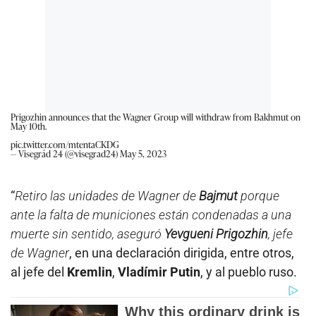
Prigozhin announces that the Wagner Group will withdraw from Bakhmut on
May 10th.
pic.twitter.com/mtentaCKDG
— Visegrád 24 (@visegrad24)
May 5, 2023
“
Retiro las unidades de Wagner de
Bajmut
porque
ante la falta de municiones están condenadas a una
muerte sin sentido, aseguró
Yevgueni Prigozhin
, jefe
de Wagner
, en una declaración dirigida, entre otros,
al jefe del
Kremlin
,
Vladímir Putin
, y al pueblo ruso.