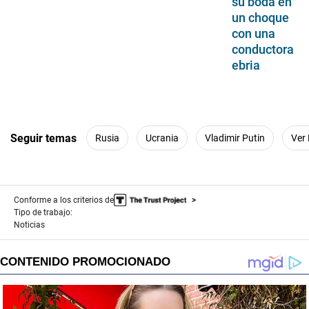
su boda en
un choque
con una
conductora
ebria
Seguir temas
Rusia
Ucrania
Vladimir Putin
Ver
Conforme a los criterios de
Tipo de trabajo:
Noticias